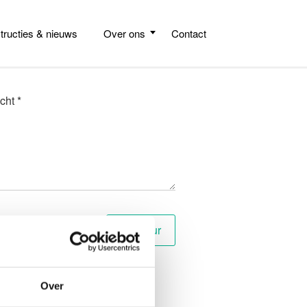
structies & nieuws
Over ons
Contact
cht *
Over