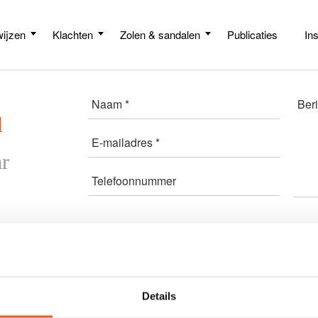
ijzen
Klachten
Zolen & sandalen
Publicaties
In
Naam *
Beri
l
E-mailadres *
r
Telefoonnummer
Details