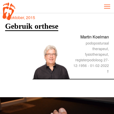
17 oktober, 2015
Gebruik orthese
Martin Koelman
podoposturaal
therapeut,
fysiotherapeut,
registerpodoloog 27-
12-1956 - 01-02-2022
†