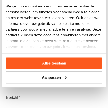
We gebruiken cookies om content en advertenties te
072 51 148 09
personaliseren, om functies voor social media te bieden
info@podoalkmaar.nl
en om ons websiteverkeer te analyseren. Ook delen we
informatie over uw gebruik van onze site met onze
Podocentrum Alkmaar
partners voor social media, adverteren en analyse. Deze
partners kunnen deze gegevens combineren met andere
Schoumanlaan 1
informatie die u aan ze heeft verstrekt of die ze hebben
1816 NS Alkmaar
verzameld op basis van uw gebruik van hun services.
Naam *
Alles toestaan
E-mailadres *
Aanpassen
Telefoonnummer
Bericht *