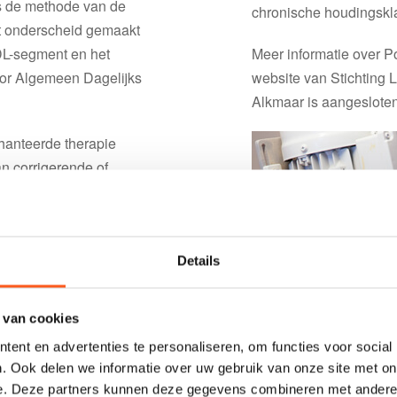
s de methode van de
chronische houdingskl
t onderscheid gemaakt
DL-segment en het
Meer informatie over P
oor Algemeen Dagelijks
website van Stichting 
Alkmaar is aangesloten
hanteerde therapie
an corrigerende of
it kunnen zijn
orrecties. Ook worden
inde
men of te bestrijden.
Details
 van cookies
ent en advertenties te personaliseren, om functies voor social
. Ook delen we informatie over uw gebruik van onze site met on
e. Deze partners kunnen deze gegevens combineren met andere i