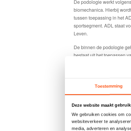
De podologie werkt volgen
biomechanica. Hierbij word
tussen toepassing in het A
sportsegment. ADL staat v
Leven.
De binnen de podologie ge
bestaat uit het toepassen v
beschermende technieken. D
ortheses, schoen- en zoolc
patiënten geadviseerd tene
voetaandoeningen te voorko
Toestemming
Deze website maakt gebruik
We gebruiken cookies om cont
websiteverkeer te analyseren
media, adverteren en analys