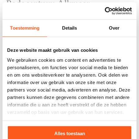
Podocentrum Alkmaar
Schoumanlaan 1
1816 NS Alkmaar
Toestemming
Details
Over
Naam *
Deze website maakt gebruik van cookies
E-mailadres *
We gebruiken cookies om content en advertenties te
personaliseren, om functies voor social media te bieden
Telefoonnummer
en om ons websiteverkeer te analyseren. Ook delen we
informatie over uw gebruik van onze site met onze
partners voor social media, adverteren en analyse. Deze
Bericht *
partners kunnen deze gegevens combineren met andere
informatie die u aan ze heeft verstrekt of die ze hebben
verzameld op basis van uw gebruik van hun services.
Alles toestaan