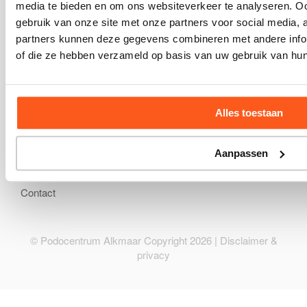
Instructies en nieuws
media te bieden en om ons websiteverkeer te analyseren. Oo
Wetenschappelijk onderzoek
gebruik van onze site met onze partners voor social media,
Partnerpraktijken
partners kunnen deze gegevens combineren met andere inform
Overige zittingsadressen
of die ze hebben verzameld op basis van uw gebruik van hun
Klachtenprocedure
Privacy
Disclaimer
Alles toestaan
Aanpassen
Neem contact op
Contact
© Podocentrum Alkmaar Copyright 2026 |
Disclaimer &
privacy