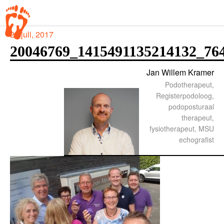
21 juli, 2017
20046769_1415491135214132_76
Jan Willem Kramer
Podotherapeut,
Registerpodoloog,
podoposturaal
therapeut,
fysiotherapeut, MSU
echografist