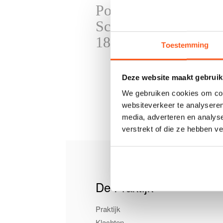
Podocentrum Alkmaa
Schoumanlaan 1
1816 NS Alkmaar
Toestemming
Deze website maakt gebruik
We gebruiken cookies om cont
websiteverkeer te analyseren
media, adverteren en analys
verstrekt of die ze hebben v
De Praktijk
Praktijk
Klachten