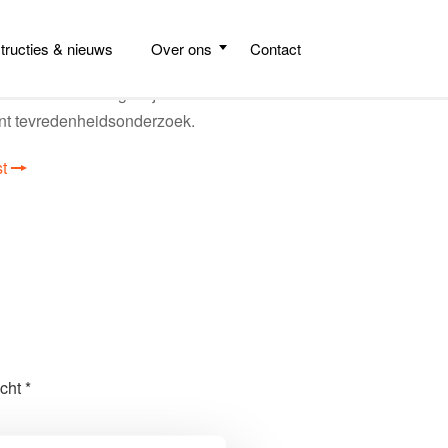
structies & nieuws
Over ons
Contact
nde link de vragenlijst
ënt tevredenheidsonderzoek.
t
cht *