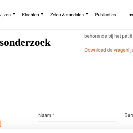
ijzen
Klachten
Zolen & sandalen
Publicaties
In
Download met onderstaa
behorende bij het pati
dsonderzoek
Download de vragenlijs
Naam *
Beri
l
E-mailadres *