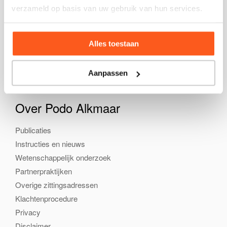
verzameld op basis van uw gebruik van hun services.
Praktijk
Klachten
Behandelwijzen
Alles toestaan
Zolen & Sandalen
Tarieven en vergoedingen
Aanpassen
Over Podo Alkmaar
Publicaties
Instructies en nieuws
Wetenschappelijk onderzoek
Partnerpraktijken
Overige zittingsadressen
Klachtenprocedure
Privacy
Disclaimer