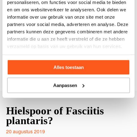
personaliseren, om functies voor social media te bieden
en om ons websiteverkeer te analyseren. Ook delen we
3
Scriptie Angelique van Kippersluis
informatie over uw gebruik van onze site met onze
partners voor social media, adverteren en analyse. Deze
Daarnaast heeft Jan Willem Kramer op het laatste
partners kunnen deze gegevens combineren met andere
congres uitleg gegeven over het wetenschappelijk
informatie die u aan ze heeft verstrekt of die ze hebben
onderzoek, zie hieronder zijn presentatie.
verzameld op basis van uw gebruik van hun services.
Klik hier om de presentatie van Jan Willem Kramer te
bekijken.
Alles toestaan
Aanpassen
Hielspoor of Fasciitis
plantaris?
20 augustus 2019