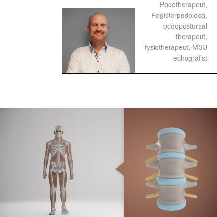
Podotherapeut,
Registerpodoloog,
podoposturaal
therapeut,
fysiotherapeut, MSU
echografist