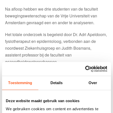
Na afloop hebben we drie studenten van de faculteit
bewegingswetenschap van de Vrije Universiteit van
Amsterdam gevraagd een en ander te analyseren.
Het totale onderzoek is begeleid door Dr. Adri Apeldoorn,
fysiotherapeut en epidemioloog, verbonden aan de
noordwest Ziekenhuisgroep en Judith Bosmans,
assistent professor bij de faculteit van
gezondheidswetenschappen.
De artikelen die de dames Saskia Wijlhuizen, Annet
Zevenbergen en Angelique van Kippersluis hierover
Toestemming
Details
Over
gemaakt hebben zijn hieronder te raadplegen.
1
Scriptie Saskia Wijlhuizen
Deze website maakt gebruik van cookies
We gebruiken cookies om content en advertenties te
2
Scriptie Annet Zevenbergen