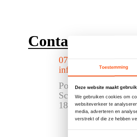
Contact
072 51 148 09
Toestemming
info@podoalkmaar.n
Podocentrum Alkmaa
Deze website maakt gebruik
Schoumanlaan 1
We gebruiken cookies om cont
1816 NS Alkmaar
websiteverkeer te analyseren
media, adverteren en analys
verstrekt of die ze hebben v