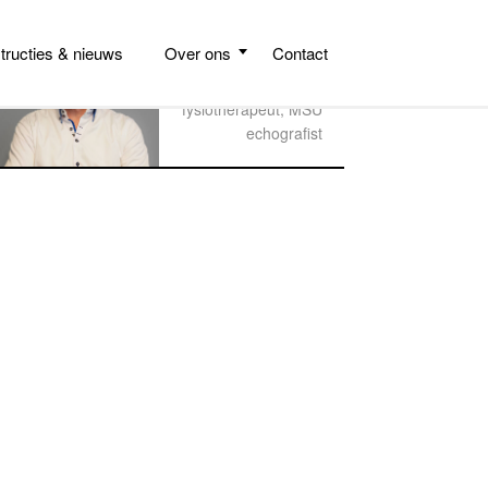
Podotherapeut,
Registerpodoloog,
structies & nieuws
Over ons
Contact
podoposturaal
therapeut,
fysiotherapeut, MSU
echografist