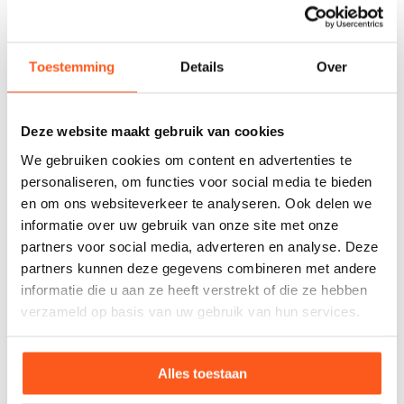
Schoumanlaan 1
1816 NS Alkmaar
Toestemming
Details
Over
Naam *
Deze website maakt gebruik van cookies
E-mailadres *
We gebruiken cookies om content en advertenties te
personaliseren, om functies voor social media te bieden
Telefoonnummer
en om ons websiteverkeer te analyseren. Ook delen we
informatie over uw gebruik van onze site met onze
Bericht *
partners voor social media, adverteren en analyse. Deze
partners kunnen deze gegevens combineren met andere
informatie die u aan ze heeft verstrekt of die ze hebben
verzameld op basis van uw gebruik van hun services.
Alles toestaan