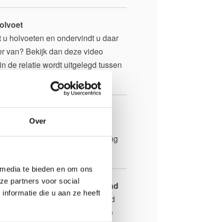
olvoet
t u holvoeten en ondervindt u daar
er van? Bekijk dan deze video
n de relatie wordt uitgelegd tussen
olvoet de de houding.
 voettypen naast elkaar
Over
t filmpje wordt de invloed van de
chillende voettypen op de houding
ngevat.
 media te bieden en om ons
ze partners voor social
ing bij een bekkenscheefstand
nformatie die u aan ze heeft
t filmpje wordt de relatie uitgelegd
en een bekkenscheefstand en de