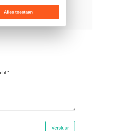
oed daarvan op de houding.
Alles toestaan
cht *