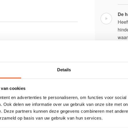
De h
Heef
hind
waari
de h
Drie
Details
In di
vers
same
 van cookies
ent en advertenties te personaliseren, om functies voor social
. Ook delen we informatie over uw gebruik van onze site met on
Houd
e. Deze partners kunnen deze gegevens combineren met andere i
In di
erzameld op basis van uw gebruik van hun services.
tuss