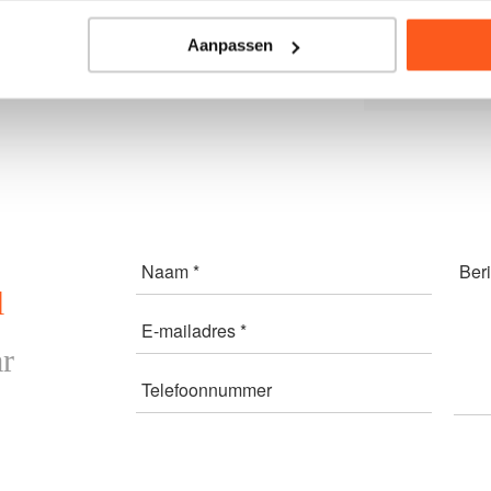
invl
Aanpassen
Naam *
Beri
l
E-mailadres *
r
Telefoonnummer