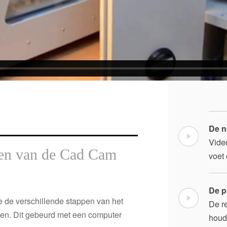
De n
Vide
gen van de Cad Cam
voet
De p
e de verschillende stappen van het
De re
zien. Dit gebeurd met een computer
houd