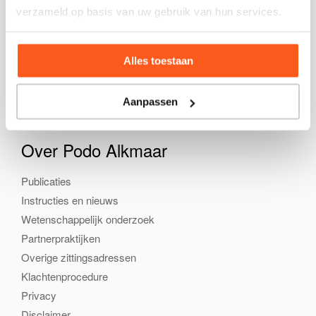
verzameld op basis van uw gebruik van hun services.
Praktijk
Klachten
Behandelwijzen
Alles toestaan
Zolen & Sandalen
Tarieven en vergoedingen
Aanpassen
Over Podo Alkmaar
Publicaties
Instructies en nieuws
Wetenschappelijk onderzoek
Partnerpraktijken
Overige zittingsadressen
Klachtenprocedure
Privacy
Disclaimer