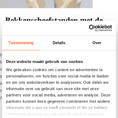
Bekkenscheefstanden met de
daarbij behorende
compensaties
Toestemming
Details
Over
15 november 2015
In het vorige nummer van Podologica heb ik de houdingen
beschreven, behorend bij de basale voettypen: de normale
Deze website maakt gebruik van cookies
voet, de platvoet en de holvoet. Er is steeds gesproken over
We gebruiken cookies om content en advertenties te
symmetrische houdingen (tekening A). Veel mensen staan
personaliseren, om functies voor social media te bieden
en om ons websiteverkeer te analyseren. Ook delen we
echter asymmetrisch en zullen vanwege deze asymmetrie een
informatie over uw gebruik van onze site met onze
compensatoire houding moeten aannemen op grond waarvan
partners voor social media, adverteren en analyse. Deze
zij bepaalde (overbelastings) klachten […]
partners kunnen deze gegevens combineren met andere
informatie die u aan ze heeft verstrekt of die ze hebben
verzameld op basis van uw gebruik van hun services.
Martin Koelman