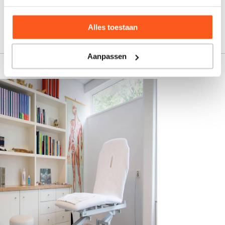
podoposturaal therapeut,
fysiotherapeut, registerpodoloog 27-
12-1956 - 01-02-2022 †
Alles toestaan
Aanpassen